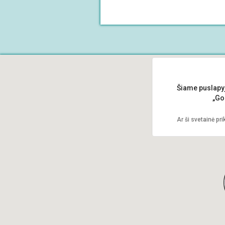
Šiame puslapyj
„Go
Ar ši svetainė pr