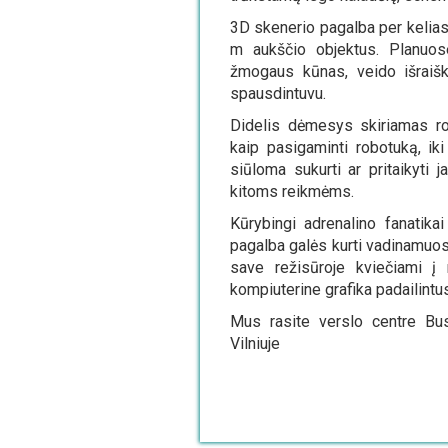
3D skenerio pagalba per kelias 
m aukščio objektus. Planuos
žmogaus kūnas, veido išraišk
spausdintuvu.
Didelis dėmesys skiriamas ro
kaip pasigaminti robotuką, ik
siūloma sukurti ar pritaikyti
kitoms reikmėms.
Kūrybingi adrenalino fanatikai
pagalba galės kurti vadinamuos
save režisūroje kviečiami į m
kompiuterine grafika padailintu
Mus rasite verslo centre Bus
Vilniuje