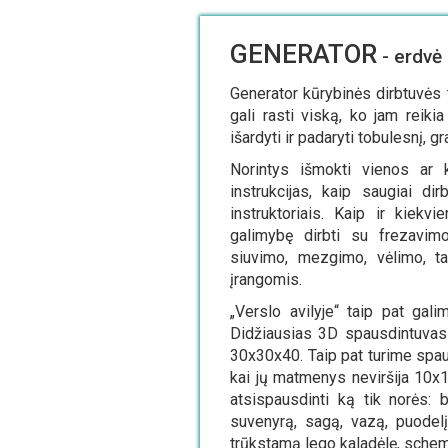
GENERATOR
- erdvė i
Generator kūrybinės dirbtuvės 
gali rasti viską, ko jam reikia
išardyti ir padaryti tobulesnį, g
Norintys išmokti vienos ar k
instrukcijas, kaip saugiai dir
instruktoriais. Kaip ir kiekv
galimybę dirbti su frezavimo
siuvimo, mezgimo, vėlimo, ta
įrangomis.
„Verslo avilyje“ taip pat gal
Didžiausias 3D spausdintuvas 
30x30x40. Taip pat turime spausd
kai jų matmenys neviršija 10x
atsispausdinti ką tik norės: 
suvenyrą, sagą, vazą, puodelį
trūkstamą lego kaladėlę, schemą 